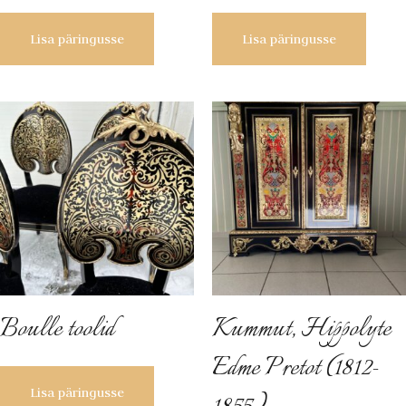
Lisa päringusse
Lisa päringusse
Boulle toolid
Kummut, Hippolyte
Edme Pretot (1812-
Lisa päringusse